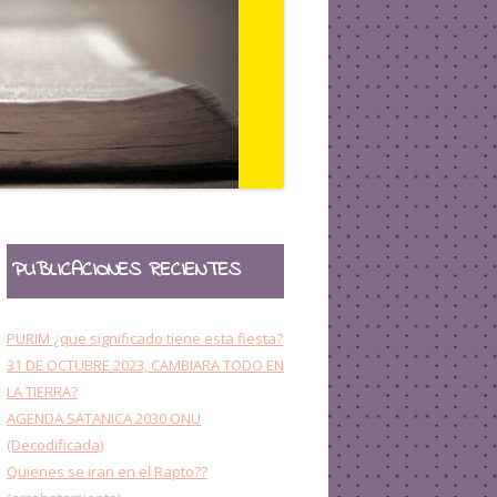
OTROS
PUBLICACIONES RECIENTES
PURIM ¿que significado tiene esta fiesta?
31 DE OCTUBRE 2023, CAMBIARA TODO EN
LA TIERRA?
AGENDA SATANICA 2030 ONU
(Decodificada)
Quienes se iran en el Rapto??