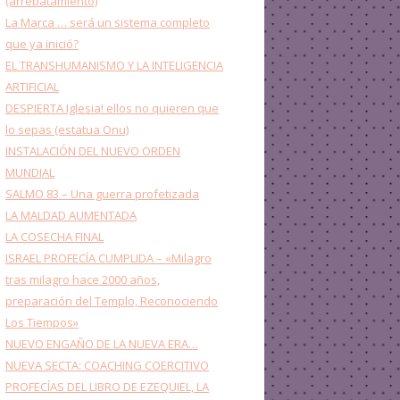
(arrebatamiento)
La Marca … será un sistema completo
que ya inició?
EL TRANSHUMANISMO Y LA INTELIGENCIA
ARTIFICIAL
DESPIERTA Iglesia! ellos no quieren que
lo sepas (estatua Onu)
INSTALACIÓN DEL NUEVO ORDEN
MUNDIAL
SALMO 83 – Una guerra profetizada
LA MALDAD AUMENTADA
LA COSECHA FINAL
ISRAEL PROFECÍA CUMPLIDA – «Milagro
tras milagro hace 2000 años,
preparación del Templo, Reconociendo
Los Tiempos»
NUEVO ENGAÑO DE LA NUEVA ERA…
NUEVA SECTA: COACHING COERCITIVO
PROFECÍAS DEL LIBRO DE EZEQUIEL, LA