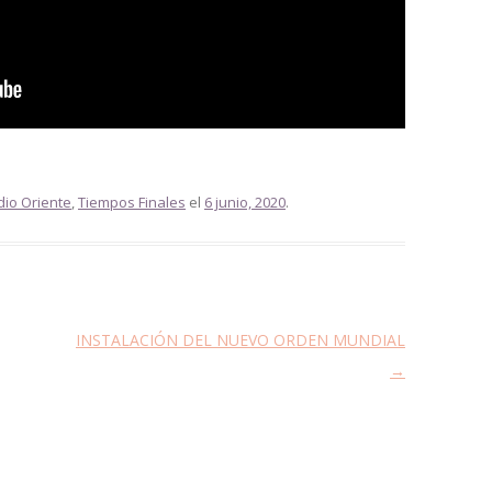
dio Oriente
,
Tiempos Finales
el
6 junio, 2020
.
INSTALACIÓN DEL NUEVO ORDEN MUNDIAL
→