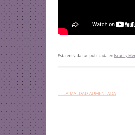
Esta entrada fue publicada en
Israel y Me
Navegación de entradas
←
LA MALDAD AUMENTADA