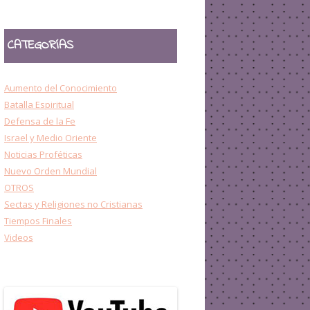
CATEGORÍAS
Aumento del Conocimiento
Batalla Espiritual
Defensa de la Fe
Israel y Medio Oriente
Noticias Proféticas
Nuevo Orden Mundial
OTROS
Sectas y Religiones no Cristianas
Tiempos Finales
Videos