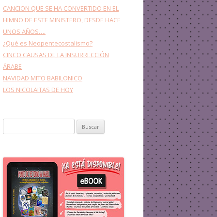
CANCION QUE SE HA CONVERTIDO EN EL
HIMNO DE ESTE MINISTERO, DESDE HACE
UNOS AÑOS….
¿Qué es Neopentecostalismo?
CINCO CAUSAS DE LA INSURRECCIÓN
ÁRABE
NAVIDAD MITO BABILONICO
LOS NICOLAITAS DE HOY
Buscar: