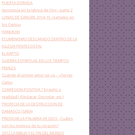
PUERTA DORADA
Apostasía en la Iglesia de Hoy– parte 2
LUNAS DE SANGRE 2014-15 «Señales en
los Cielos»
HANUKAH
ECUMENISMO DESCARADO DENTRO DE LA
IGLESIA PENTECOSTAL
EL RAPTO
GUERRA ESPIRITUAL EN LOS TIEMPOS
FINALES
Cuando el primer amor se va – «Tercer
Cielo»
CONFESION POSITIVA ? Engaño o
realidad? (Declarar, Decretar, etc.)
PROFECIA DE LA DESTRUCCION DE
DAMASCO (SIRIA)
PREDICAR LA PALABRA DE DIOS ¿Cuáles
son los motivos de tu corazón?
2012 LA BIBLIA Y EL FIN DEL MUNDO