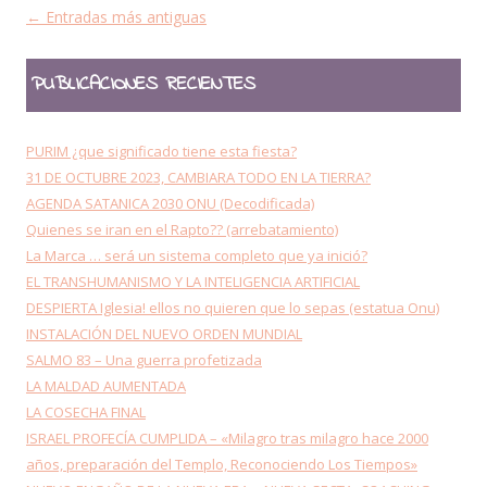
Navegación de entradas
←
Entradas más antiguas
PUBLICACIONES RECIENTES
PURIM ¿que significado tiene esta fiesta?
31 DE OCTUBRE 2023, CAMBIARA TODO EN LA TIERRA?
AGENDA SATANICA 2030 ONU (Decodificada)
Quienes se iran en el Rapto?? (arrebatamiento)
La Marca … será un sistema completo que ya inició?
EL TRANSHUMANISMO Y LA INTELIGENCIA ARTIFICIAL
DESPIERTA Iglesia! ellos no quieren que lo sepas (estatua Onu)
INSTALACIÓN DEL NUEVO ORDEN MUNDIAL
SALMO 83 – Una guerra profetizada
LA MALDAD AUMENTADA
LA COSECHA FINAL
ISRAEL PROFECÍA CUMPLIDA – «Milagro tras milagro hace 2000
años, preparación del Templo, Reconociendo Los Tiempos»