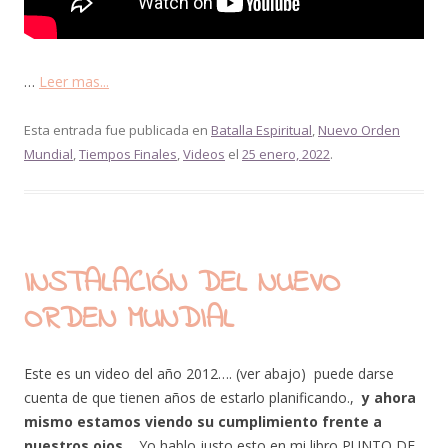
…
Leer mas...
Esta entrada fue publicada en
Batalla Espiritual
,
Nuevo Orden
Mundial
,
Tiempos Finales
,
Videos
el
25 enero, 2022
.
INSTALACIÓN DEL NUEVO
ORDEN MUNDIAL
Este es un video del año 2012…. (ver abajo) puede darse
cuenta de que tienen años de estarlo planificando.,
y ahora
mismo estamos viendo su cumplimiento frente a
nuestros ojos.
Yo hablo justo esto en mi libro PUNTO DE