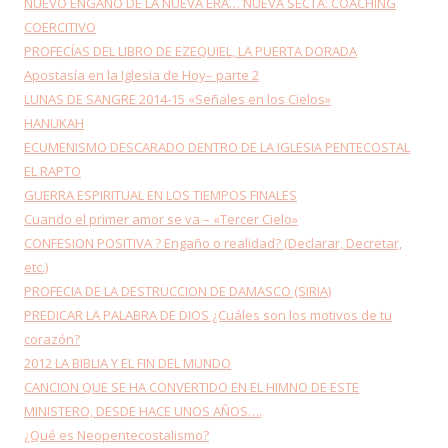
NUEVO ENGAÑO DE LA NUEVA ERA… NUEVA SECTA: COACHING
COERCITIVO
PROFECÍAS DEL LIBRO DE EZEQUIEL, LA PUERTA DORADA
Apostasía en la Iglesia de Hoy– parte 2
LUNAS DE SANGRE 2014-15 «Señales en los Cielos»
HANUKAH
ECUMENISMO DESCARADO DENTRO DE LA IGLESIA PENTECOSTAL
EL RAPTO
GUERRA ESPIRITUAL EN LOS TIEMPOS FINALES
Cuando el primer amor se va – «Tercer Cielo»
CONFESION POSITIVA ? Engaño o realidad? (Declarar, Decretar,
etc.)
PROFECIA DE LA DESTRUCCION DE DAMASCO (SIRIA)
PREDICAR LA PALABRA DE DIOS ¿Cuáles son los motivos de tu
corazón?
2012 LA BIBLIA Y EL FIN DEL MUNDO
CANCION QUE SE HA CONVERTIDO EN EL HIMNO DE ESTE
MINISTERO, DESDE HACE UNOS AÑOS….
¿Qué es Neopentecostalismo?