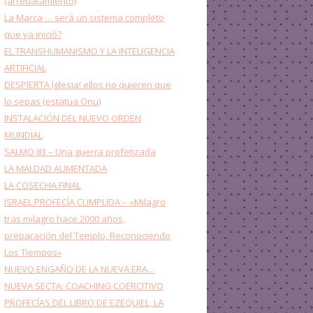
(arrebatamiento)
La Marca … será un sistema completo
que ya inició?
EL TRANSHUMANISMO Y LA INTELIGENCIA
ARTIFICIAL
DESPIERTA Iglesia! ellos no quieren que
lo sepas (estatua Onu)
INSTALACIÓN DEL NUEVO ORDEN
MUNDIAL
SALMO 83 – Una guerra profetizada
LA MALDAD AUMENTADA
LA COSECHA FINAL
ISRAEL PROFECÍA CUMPLIDA – «Milagro
tras milagro hace 2000 años,
preparación del Templo, Reconociendo
Los Tiempos»
NUEVO ENGAÑO DE LA NUEVA ERA…
NUEVA SECTA: COACHING COERCITIVO
PROFECÍAS DEL LIBRO DE EZEQUIEL, LA