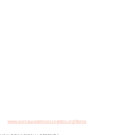
BEL
www.porcausadelosescogidos.org/libros