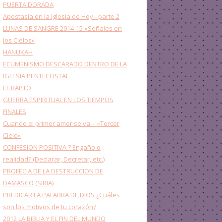
PUERTA DORADA
Apostasía en la Iglesia de Hoy– parte 2
LUNAS DE SANGRE 2014-15 «Señales en
los Cielos»
HANUKAH
ECUMENISMO DESCARADO DENTRO DE LA
IGLESIA PENTECOSTAL
EL RAPTO
GUERRA ESPIRITUAL EN LOS TIEMPOS
FINALES
Cuando el primer amor se va – «Tercer
Cielo»
CONFESION POSITIVA ? Engaño o
realidad? (Declarar, Decretar, etc.)
PROFECIA DE LA DESTRUCCION DE
DAMASCO (SIRIA)
PREDICAR LA PALABRA DE DIOS ¿Cuáles
son los motivos de tu corazón?
2012 LA BIBLIA Y EL FIN DEL MUNDO