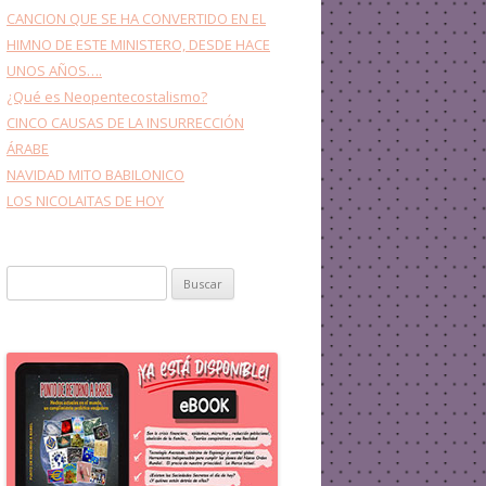
CANCION QUE SE HA CONVERTIDO EN EL
HIMNO DE ESTE MINISTERO, DESDE HACE
UNOS AÑOS….
¿Qué es Neopentecostalismo?
CINCO CAUSAS DE LA INSURRECCIÓN
ÁRABE
NAVIDAD MITO BABILONICO
LOS NICOLAITAS DE HOY
Buscar: