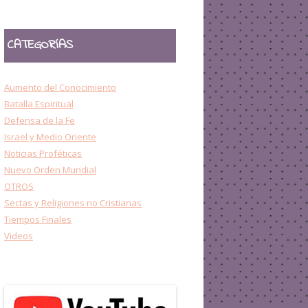
CATEGORÍAS
Aumento del Conocimiento
Batalla Espiritual
Defensa de la Fe
Israel y Medio Oriente
Noticias Proféticas
Nuevo Orden Mundial
OTROS
Sectas y Religiones no Cristianas
Tiempos Finales
Videos