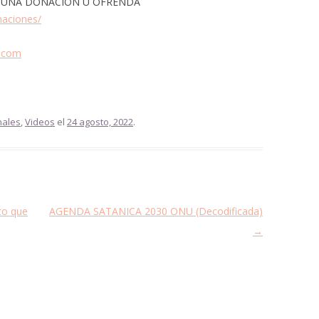
N UNA DONACION U OFRENDA
naciones/
l.com
nales
,
Videos
el
24 agosto, 2022
.
to que
AGENDA SATANICA 2030 ONU (Decodificada)
→