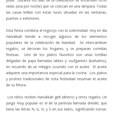
judía. Durante los días de la celebración se encienden ocho
velas (una por noche) que se colocan en una lámpara. Todas
las casas brillan con estas luces situadas en las ventanas,
puertas o exteriores.
Esta fiesta combina el regocijo con la solemnidad. Hoy en día
Hanukkah tiende a recoger algunos de los elementos
populares de la celebración de Navidad. Se intercambian
regalos, se decoran los hogares, y se preparan comidas
festivas. Uno de los platos favoritos son unas tortillas
delgadas de papa llamadas latkes y «sufganiot» (buñuelos),
en recuerdo de un milagro ocurrido con el aceite. El aceite
adquiere una importancia especial para la cocina. Los platos
y postres tradicionales de esta festividad resuman el aceite
de su fritura.
Los niños reciben Hanukkah gelt (dinero) y otros regalos. Un
juego muy popular es el de la perinola llamada dreidel, que
tiene las letras N, G, H, y S en sus lados, significando tomar,