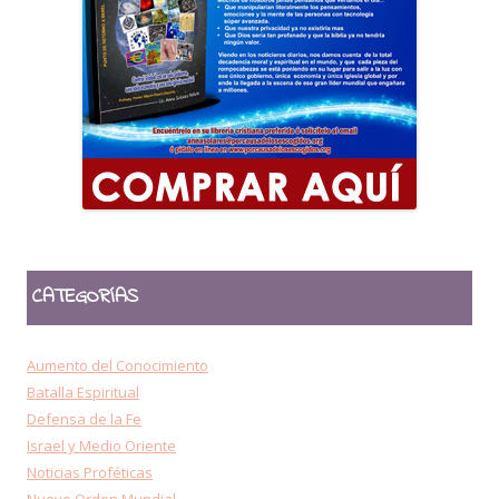
CATEGORÍAS
Aumento del Conocimiento
Batalla Espiritual
Defensa de la Fe
Israel y Medio Oriente
Noticias Proféticas