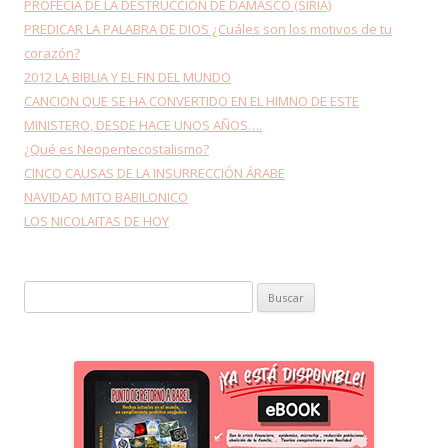
PROFECIA DE LA DESTRUCCION DE DAMASCO (SIRIA)
PREDICAR LA PALABRA DE DIOS ¿Cuáles son los motivos de tu
corazón?
2012 LA BIBLIA Y EL FIN DEL MUNDO
CANCION QUE SE HA CONVERTIDO EN EL HIMNO DE ESTE
MINISTERO, DESDE HACE UNOS AÑOS….
¿Qué es Neopentecostalismo?
CINCO CAUSAS DE LA INSURRECCIÓN ÁRABE
NAVIDAD MITO BABILONICO
LOS NICOLAITAS DE HOY
Buscar: