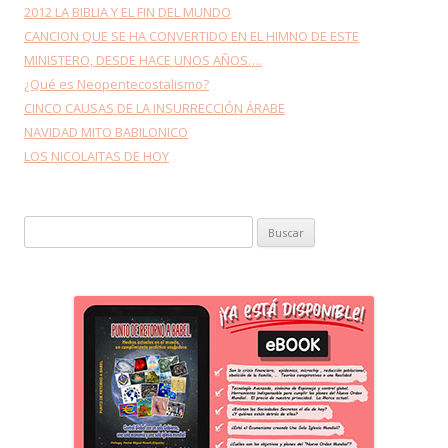
2012 LA BIBLIA Y EL FIN DEL MUNDO
CANCION QUE SE HA CONVERTIDO EN EL HIMNO DE ESTE
MINISTERO, DESDE HACE UNOS AÑOS….
¿Qué es Neopentecostalismo?
CINCO CAUSAS DE LA INSURRECCIÓN ÁRABE
NAVIDAD MITO BABILONICO
LOS NICOLAITAS DE HOY
Buscar: