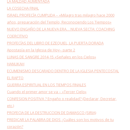
LA MALDAD AUMENTADA
LA COSECHA FINAL
ISRAEL PROFECÍA CUMPLIDA – «Milagro tras milagro hace 2000
años, preparación del Templo, Reconociendo Los Tiempos»
NUEVO ENGAÑO DE LA NUEVA ERA… NUEVA SECTA: COACHING
COERCITIVO
PROFECÍAS DEL LIBRO DE EZEQUIEL, LA PUERTA DORADA
Apostasía en la Iglesia de Hoy– parte 2
LUNAS DE SANGRE 2014-15 «Señales en los Cielos»
HANUKAH
ECUMENISMO DESCARADO DENTRO DE LA IGLESIA PENTECOSTAL
EL RAPTO
GUERRA ESPIRITUAL EN LOS TIEMPOS FINALES
Cuando el primer amor se va – «Tercer Cielo»
CONFESION POSITIVA ? Engaño o realidad? (Declarar, Decretar,
etc.)
PROFECIA DE LA DESTRUCCION DE DAMASCO (SIRIA)
PREDICAR LA PALABRA DE DIOS ¿Cuáles son los motivos de tu
corazón?