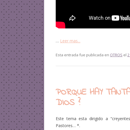
…
Leer mas...
Esta entrada fue publicada en
OTROS
el
2
PORQUE HAY TANT
DIOS ?
Este tema esta dirigido a “creyente
Pastores… *.