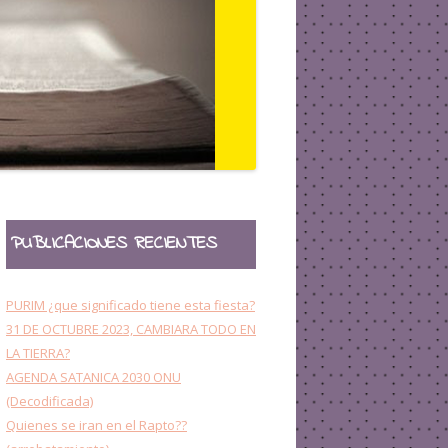
OTROS
PUBLICACIONES RECIENTES
PURIM ¿que significado tiene esta fiesta?
31 DE OCTUBRE 2023, CAMBIARA TODO EN
LA TIERRA?
AGENDA SATANICA 2030 ONU
(Decodificada)
Quienes se iran en el Rapto??