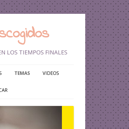
scogidos
EN LOS TIEMPOS FINALES
S
TEMAS
VIDEOS
DEFENSA DE LA FE
CAR
TIEMPOS FINALES
BATALLA ESPIRITUAL
ISRAEL Y MEDIO ORIENTE