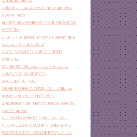
(arrebatamiento)
La Marca … será un sistema completo
que ya inició?
EL TRANSHUMANISMO Y LA INTELIGENCIA
ARTIFICIAL
DESPIERTA Iglesia! ellos no quieren que
lo sepas (estatua Onu)
INSTALACIÓN DEL NUEVO ORDEN
MUNDIAL
SALMO 83 – Una guerra profetizada
LA MALDAD AUMENTADA
LA COSECHA FINAL
ISRAEL PROFECÍA CUMPLIDA – «Milagro
tras milagro hace 2000 años,
preparación del Templo, Reconociendo
Los Tiempos»
NUEVO ENGAÑO DE LA NUEVA ERA…
NUEVA SECTA: COACHING COERCITIVO
PROFECÍAS DEL LIBRO DE EZEQUIEL, LA