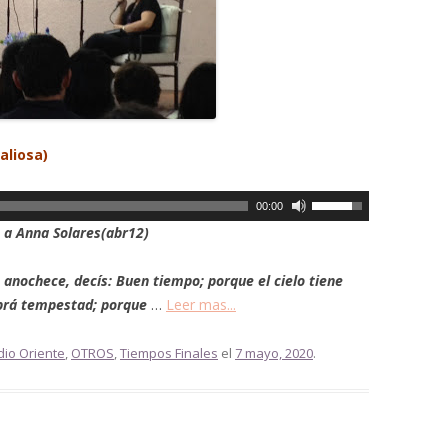
aliosa)
U
00:00
t
o a Anna Solares(abr12)
i
l
 anochece, decís: Buen tiempo; porque el cielo tiene
i
abrá tempestad; porque
…
Leer mas...
z
a
dio Oriente
,
OTROS
,
Tiempos Finales
el
7 mayo, 2020
.
l
a
s
t