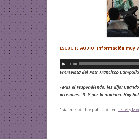
ESCUCHE
AUDIO (Información muy v
R
00:00
e
Entrevista del Pstr Francisco Campoll
p
r
«Mas el respondiendo, les dijo: Cuando
o
arreboles. 3 Y por la mañana: Hoy h
d
u
Esta entrada fue publicada en
Israel y Me
c
t
o
r