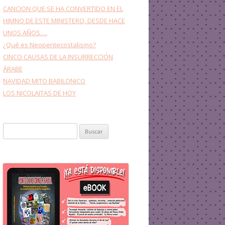
CANCION QUE SE HA CONVERTIDO EN EL
HIMNO DE ESTE MINISTERO, DESDE HACE
UNOS AÑOS….
¿Qué es Neopentecostalismo?
CINCO CAUSAS DE LA INSURRECCIÓN
ÁRABE
NAVIDAD MITO BABILONICO
LOS NICOLAITAS DE HOY
Buscar: