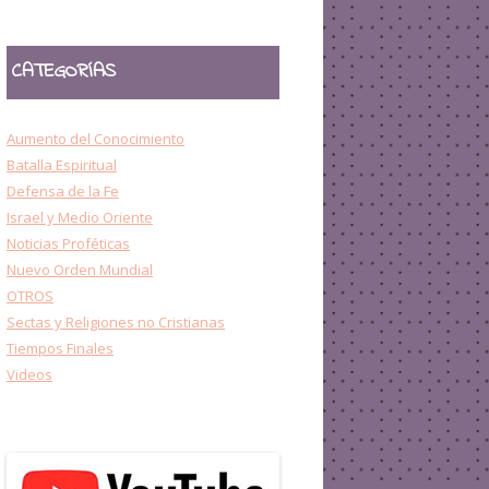
CATEGORÍAS
Aumento del Conocimiento
Batalla Espiritual
Defensa de la Fe
Israel y Medio Oriente
Noticias Proféticas
Nuevo Orden Mundial
OTROS
Sectas y Religiones no Cristianas
Tiempos Finales
Videos