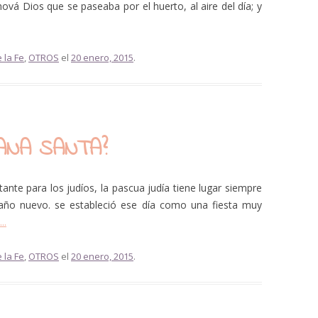
ová Dios que se paseaba por el huerto, al aire del día; y
o
d
i
 la Fe
,
OTROS
el
20 enero, 2015
.
s
m
i
n
u
ANA SANTA?
i
r
e
ante para los judíos, la pascua judía tiene lugar siempre
l
 año nuevo. se estableció ese día como una fiesta muy
v
..
o
l
 la Fe
,
OTROS
el
20 enero, 2015
.
u
m
e
n