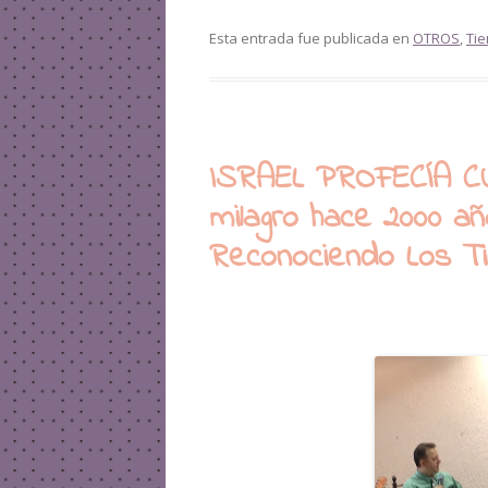
Esta entrada fue publicada en
OTROS
,
Tie
ISRAEL PROFECÍA CU
milagro hace 2000 añ
Reconociendo Los 