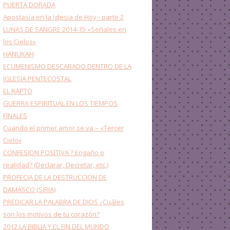
PUERTA DORADA
Apostasía en la Iglesia de Hoy– parte 2
LUNAS DE SANGRE 2014-15 «Señales en
los Cielos»
HANUKAH
ECUMENISMO DESCARADO DENTRO DE LA
IGLESIA PENTECOSTAL
EL RAPTO
GUERRA ESPIRITUAL EN LOS TIEMPOS
FINALES
Cuando el primer amor se va – «Tercer
Cielo»
CONFESION POSITIVA ? Engaño o
realidad? (Declarar, Decretar, etc.)
PROFECIA DE LA DESTRUCCION DE
DAMASCO (SIRIA)
PREDICAR LA PALABRA DE DIOS ¿Cuáles
son los motivos de tu corazón?
2012 LA BIBLIA Y EL FIN DEL MUNDO