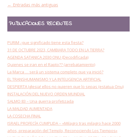
Navegación de entradas
←
Entradas más antiguas
PUBLICACIONES RECIENTES
PURIM ¿que significado tiene esta fiesta?
31 DE OCTUBRE 2023, CAMBIARA TODO EN LA TIERRA?
AGENDA SATANICA 2030 ONU (Decodificada)
Quienes se iran en el Rapto?? (arrebatamiento)
La Marca … será un sistema completo que ya inició?
EL TRANSHUMANISMO Y LA INTELIGENCIA ARTIFICIAL
DESPIERTA Iglesia! ellos no quieren que lo sepas (estatua Onu)
INSTALACIÓN DEL NUEVO ORDEN MUNDIAL
SALMO 83 – Una guerra profetizada
LA MALDAD AUMENTADA
LA COSECHA FINAL
ISRAEL PROFECÍA CUMPLIDA – «Milagro tras milagro hace 2000
años, preparación del Templo, Reconociendo Los Tiempos»