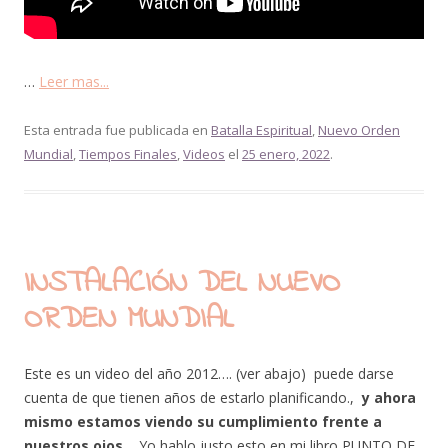
…
Leer mas...
Esta entrada fue publicada en
Batalla Espiritual
,
Nuevo Orden
Mundial
,
Tiempos Finales
,
Videos
el
25 enero, 2022
.
INSTALACIÓN DEL NUEVO
ORDEN MUNDIAL
Este es un video del año 2012…. (ver abajo) puede darse
cuenta de que tienen años de estarlo planificando.,
y ahora
mismo estamos viendo su cumplimiento frente a
nuestros ojos.
Yo hablo justo esto en mi libro PUNTO DE