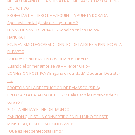
NUEVO ENGAÑO DE LA NUEVA ERA… NUEVA SECTA: COACHING
COERCITIVO
PROFECÍAS DEL LIBRO DE EZEQUIEL, LA PUERTA DORADA
Apostasía en la Iglesia de Hoy– parte 2
LUNAS DE SANGRE 2014-15 «Señales en los Cielos»
HANUKAH
ECUMENISMO DESCARADO DENTRO DE LA IGLESIA PENTECOSTAL
EL RAPTO
GUERRA ESPIRITUAL EN LOS TIEMPOS FINALES
Cuando el primer amor se va – «Tercer Cielo»
CONFESION POSITIVA ? Engaño o realidad? (Declarar, Decretar,
etc.)
PROFECIA DE LA DESTRUCCION DE DAMASCO (SIRIA)
PREDICAR LA PALABRA DE DIOS ¿Cuáles son los motivos de tu
corazón?
2012 LA BIBLIA Y EL FIN DEL MUNDO
CANCION QUE SE HA CONVERTIDO EN EL HIMNO DE ESTE
MINISTERO, DESDE HACE UNOS AÑOS….
¿Qué es Neopentecostalismo?